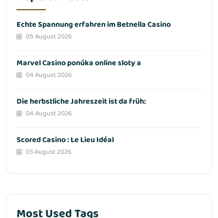
Echte Spannung erfahren im Betnella Casino
05 August 2026
Marvel Casino ponúka online sloty a
04 August 2026
Die herbstliche Jahreszeit ist da früh:
04 August 2026
Scored Casino : Le Lieu Idéal
03 August 2026
Most Used Tags