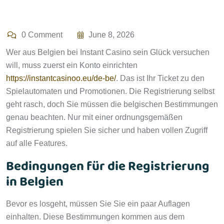
0 Comment
June 8, 2026
Wer aus Belgien bei Instant Casino sein Glück versuchen
will, muss zuerst ein Konto einrichten
https://instantcasinoo.eu/de-be/
. Das ist Ihr Ticket zu den
Spielautomaten und Promotionen. Die Registrierung selbst
geht rasch, doch Sie müssen die belgischen Bestimmungen
genau beachten. Nur mit einer ordnungsgemäßen
Registrierung spielen Sie sicher und haben vollen Zugriff
auf alle Features.
Bedingungen für die Registrierung
in Belgien
Bevor es losgeht, müssen Sie Sie ein paar Auflagen
einhalten. Diese Bestimmungen kommen aus dem