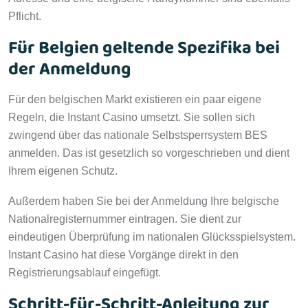
Pflicht.
Für Belgien geltende Spezifika bei
der Anmeldung
Für den belgischen Markt existieren ein paar eigene
Regeln, die Instant Casino umsetzt. Sie sollen sich
zwingend über das nationale Selbstsperrsystem BES
anmelden. Das ist gesetzlich so vorgeschrieben und dient
Ihrem eigenen Schutz.
Außerdem haben Sie bei der Anmeldung Ihre belgische
Nationalregisternummer eintragen. Sie dient zur
eindeutigen Überprüfung im nationalen Glücksspielsystem.
Instant Casino hat diese Vorgänge direkt in den
Registrierungsablauf eingefügt.
Schritt-für-Schritt-Anleitung zur