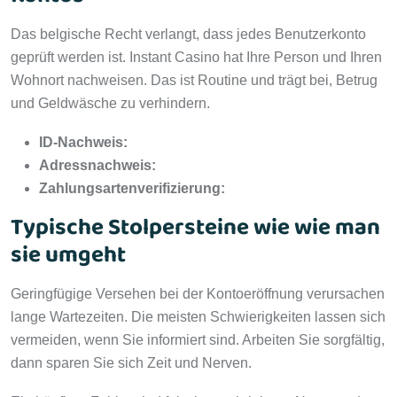
Das belgische Recht verlangt, dass jedes Benutzerkonto
geprüft werden ist. Instant Casino hat Ihre Person und Ihren
Wohnort nachweisen. Das ist Routine und trägt bei, Betrug
und Geldwäsche zu verhindern.
ID-Nachweis:
Adressnachweis:
Zahlungsartenverifizierung:
Typische Stolpersteine wie wie man
sie umgeht
Geringfügige Versehen bei der Kontoeröffnung verursachen
lange Wartezeiten. Die meisten Schwierigkeiten lassen sich
vermeiden, wenn Sie informiert sind. Arbeiten Sie sorgfältig,
dann sparen Sie sich Zeit und Nerven.