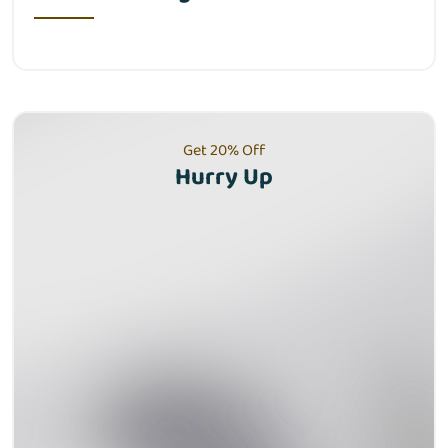
Get 20% Off
Hurry Up