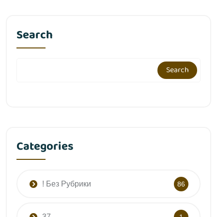
Search
Search
Categories
! Без Рубрики
86
37