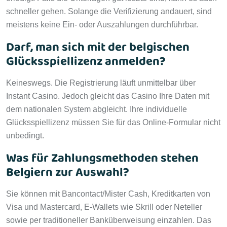
schneller gehen. Solange die Verifizierung andauert, sind
meistens keine Ein- oder Auszahlungen durchführbar.
Darf, man sich mit der belgischen
Glücksspiellizenz anmelden?
Keineswegs. Die Registrierung läuft unmittelbar über
Instant Casino. Jedoch gleicht das Casino Ihre Daten mit
dem nationalen System abgleicht. Ihre individuelle
Glücksspiellizenz müssen Sie für das Online-Formular nicht
unbedingt.
Was für Zahlungsmethoden stehen
Belgiern zur Auswahl?
Sie können mit Bancontact/Mister Cash, Kreditkarten von
Visa und Mastercard, E-Wallets wie Skrill oder Neteller
sowie per traditioneller Banküberweisung einzahlen. Das